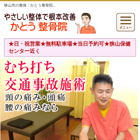
狭山市の整体「かとう整骨院」
★日・祝営業★無料駐車場★当日予約可★狭山保健
センター近く