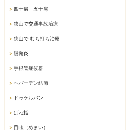
四十肩・五十肩
狭山で交通事故治療
狭山で むち打ち治療
腱鞘炎
手根管症候群
ヘバーデン結節
ドゥケルバン
ばね指
目眩（めまい）