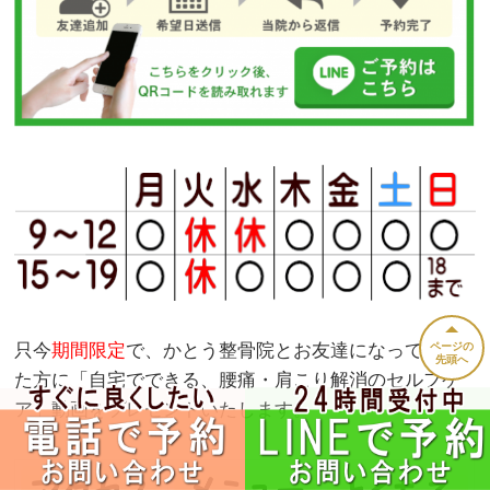
只今
期間限定
で、かとう整骨院とお友達になってくれ
ページの
先頭へ
た方に「自宅でできる、腰痛・肩こり解消のセルフケ
ア」動画をプレゼントいたします。