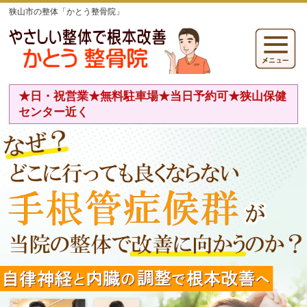
狭山市の整体「かとう整骨院」
★日・祝営業★無料駐車場★当日予約可★狭山保健
センター近く