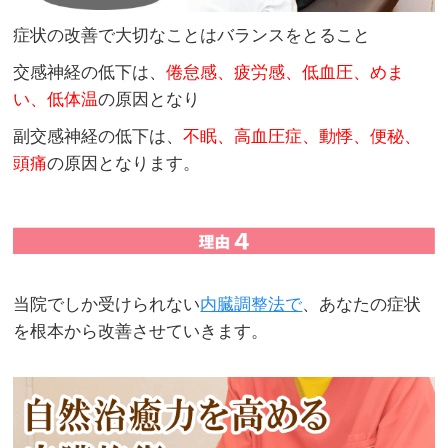
症状の改善で大切なことはバランスをとること
交感神経の低下は、
倦怠感、疲労感、低血圧、めま
い、低体温
の原因となり
副交感神経の低下は、
不眠、高血圧症、動悸、便秘、
頭痛
の原因となります。
当院でしか受けられない
内臓調整法で
、あなたの症状
を根本から改善させていきます。