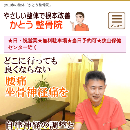
狭山市の整体「かとう整骨院」
★日・祝営業★無料駐車場★当日予約可★狭山保健
センター近く