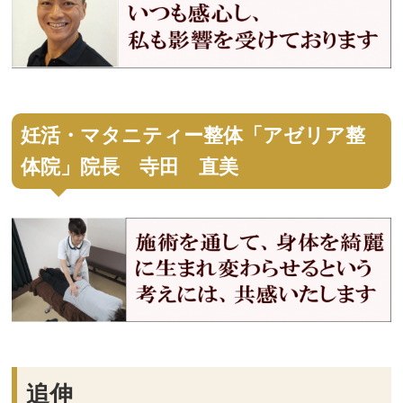
妊活・マタニティー整体「アゼリア整
体院」院長 寺田 直美
追伸