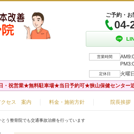
ご予約・お
04-
L
AM9:
営業時間
PM3
火曜
定休日
日・祝営業★無料駐車場★当日予約可★狭山保健センター
アクセス 案内
料金・施術方針
院長挨拶
 かとう整骨院でも交通事故治療を行っています