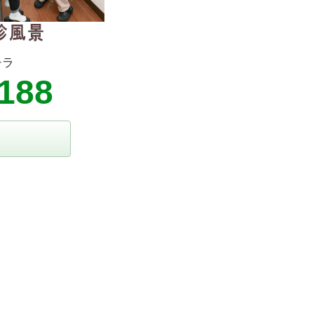
チラ
8188