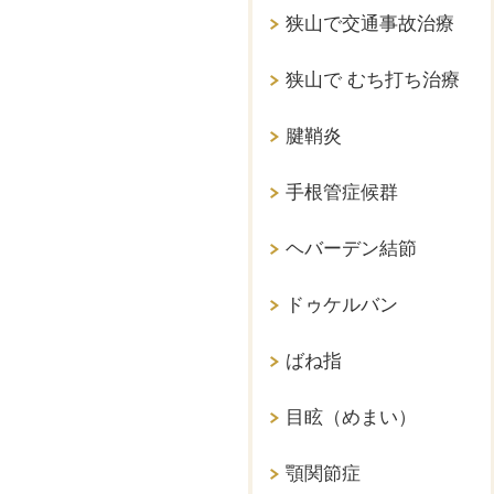
狭山で交通事故治療
狭山で むち打ち治療
腱鞘炎
手根管症候群
ヘバーデン結節
ドゥケルバン
ばね指
目眩（めまい）
顎関節症