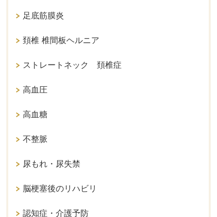
足底筋膜炎
頚椎 椎間板ヘルニア
ストレートネック 頚椎症
高血圧
高血糖
不整脈
尿もれ・尿失禁
脳梗塞後のリハビリ
認知症・介護予防