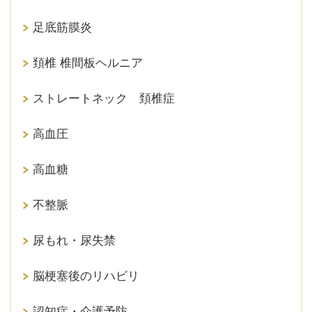
足底筋膜炎
頚椎 椎間板ヘルニア
ストレートネック 頚椎症
高血圧
高血糖
不整脈
尿もれ・尿失禁
脳梗塞後のリハビリ
認知症・介護予防