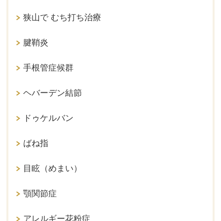
狭山で むち打ち治療
腱鞘炎
手根管症候群
ヘバーデン結節
ドゥケルバン
ばね指
目眩（めまい）
顎関節症
アレルギー花粉症