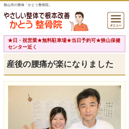
狭山市の整体「かとう整骨院」
★日・祝営業★無料駐車場★当日予約可★狭山保健
センター近く
産後の腰痛が楽になりました