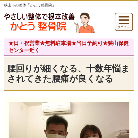
狭山市の整体「かとう整骨院」
★日・祝営業★無料駐車場★当日予約可★狭山保健
センター近く
腰回りが細くなる、十数年悩ま
されてきた腰痛が良くなる