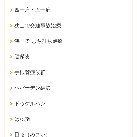
四十肩・五十肩
狭山で交通事故治療
狭山で むち打ち治療
腱鞘炎
手根管症候群
ヘバーデン結節
ドゥケルバン
ばね指
目眩（めまい）