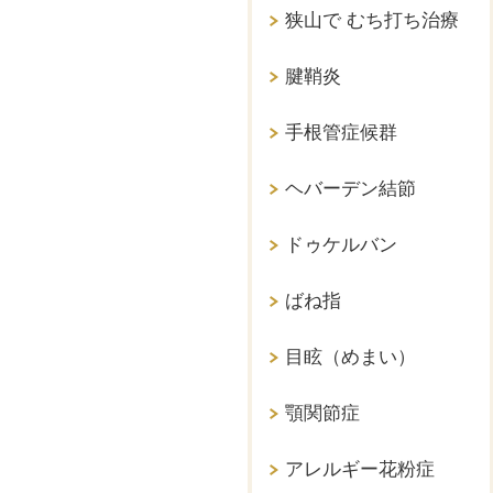
狭山で むち打ち治療
腱鞘炎
手根管症候群
ヘバーデン結節
ドゥケルバン
ばね指
目眩（めまい）
顎関節症
アレルギー花粉症