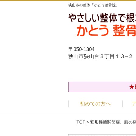
狭山市の整体「かとう整骨院」
〒350-1304
狭山市狭山台３丁目１３−２
★
初めての方へ
TOP
>
変形性膝関節症、膝の