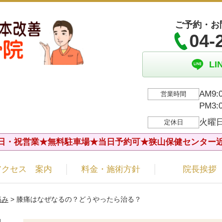
ご予約・お
04-
L
AM9:
営業時間
PM3
火曜
定休日
日・祝営業★無料駐車場★当日予約可★狭山保健センター
アクセス 案内
料金・施術方針
院長挨拶
痛み
> 膝痛はなぜなるの？どうやったら治る？