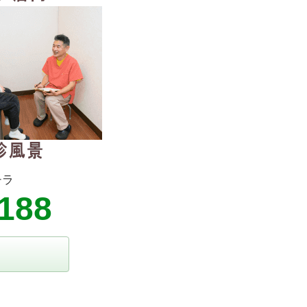
チラ
8188