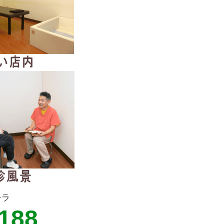
チラ
8188