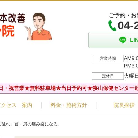
ご予約・お
04-
L
AM9:
営業時間
PM3
火曜
定休日
日・祝営業★無料駐車場★当日予約可★狭山保健センター
アクセス 案内
料金・施術方針
院長挨拶
の乱れ、首・肩の痛み楽になる。