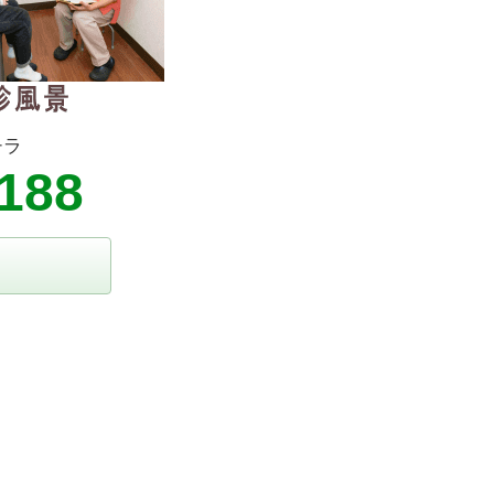
チラ
8188