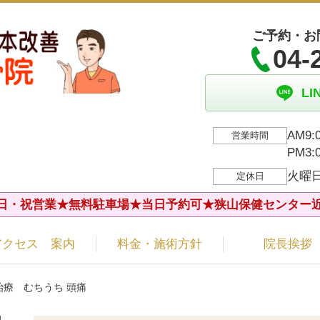
ご予約・お
04-
L
AM9:
営業時間
PM3
火曜
定休日
日・祝営業★無料駐車場★当日予約可★狭山保健センター
アクセス 案内
料金・施術方針
院長挨拶
治療 むちうち 頭痛