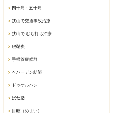
四十肩・五十肩
狭山で交通事故治療
狭山で むち打ち治療
腱鞘炎
手根管症候群
ヘバーデン結節
ドゥケルバン
ばね指
目眩（めまい）