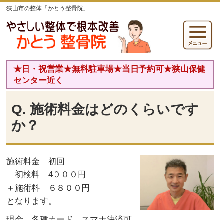
狭山市の整体「かとう整骨院」
★日・祝営業★無料駐車場★当日予約可★狭山保健
センター近く
Q. 施術料金はどのくらいです
か？
施術料金 初回
初検料 4０００円
＋施術料 ６８００円
となります。
現金、各種カード、スマホ決済可